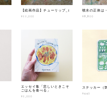
【絵画作品】チューリップ_1
噴水の正体は
¥11,000
¥8,800
」
エッセイ集「悲しいときこそ
ステッカー（
ごはんを食べる」
¥440
¥1,000