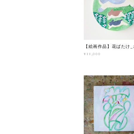
【絵画作品】花ばたけ_
¥11,000