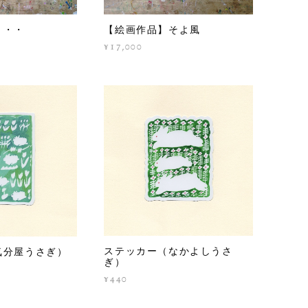
【絵画作品】そよ風
・・・
¥17,000
ステッカー（なかよしうさ
気分屋うさぎ）
ぎ）
¥440