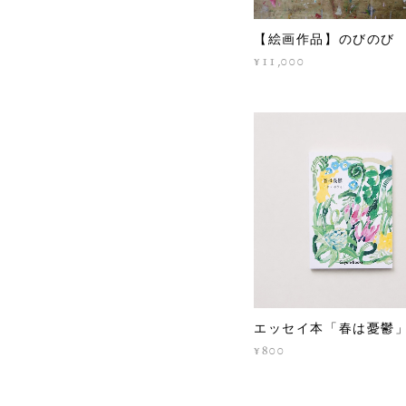
【絵画作品】のびのび
¥11,000
エッセイ本「春は憂鬱
¥800